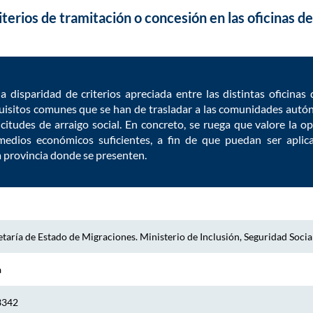
iterios de tramitación o concesión en las oficinas de
la disparidad de criterios apreciada entre las distintas oficinas
quisitos comunes que se han de trasladar a las comunidades aut
icitudes de arraigo social. En concreto, se ruega que valore la o
medios económicos suficientes, a fin de que puedan ser aplic
 provincia donde se presenten.
taría de Estado de Migraciones. Ministerio de Inclusión, Seguridad Socia
a
3342