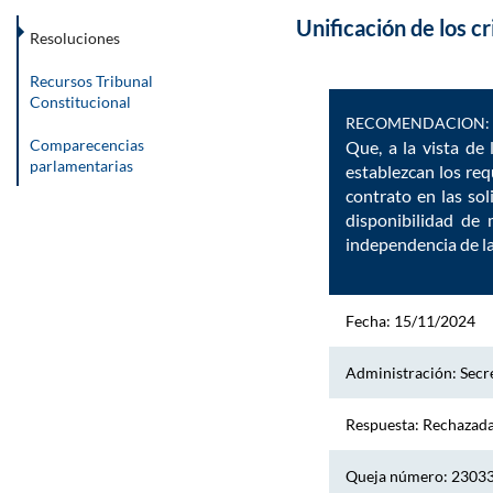
Unificación de los cr
Resoluciones
Recursos Tribunal
Constitucional
RECOMENDACION:
Comparecencias
Que, a la vista de 
parlamentarias
establezcan los re
contrato en las sol
disponibilidad de 
independencia de la
Fecha: 15/11/2024
Administración: Secre
Respuesta: Rechazad
Queja número: 2303