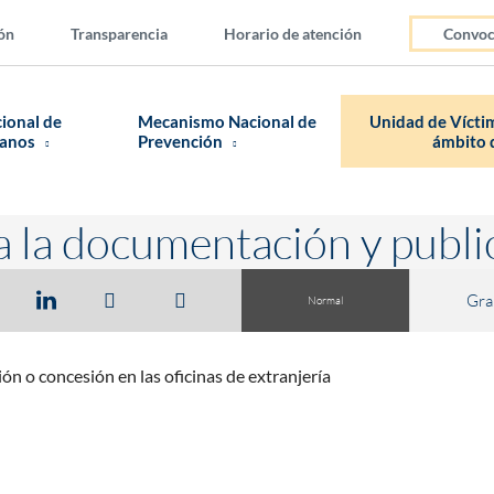
ón
Transparencia
Horario de atención
Convoc
cional de
Mecanismo Nacional de
Unidad de Víctim
manos
Prevención
ámbito d
a la documentación y publi
Gra
Normal
ión o concesión en las oficinas de extranjería