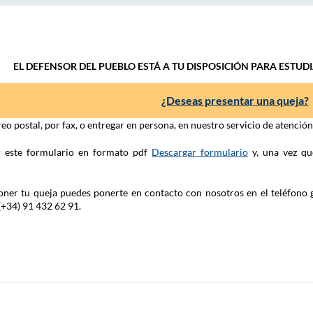
EL DEFENSOR DEL PUEBLO ESTÁ A TU DISPOSICIÓN PARA ESTUD
¿Deseas presentar una queja?
eo postal, por fax, o entregar en persona, en nuestro servicio de atenció
ar este formulario en formato pdf
Descargar formulario
y, una vez qu
 poner tu queja puedes ponerte en contacto con nosotros en el teléfono 
(+34) 91 432 62 91.