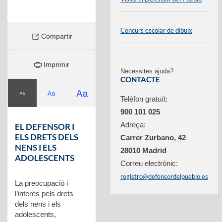
Concurs escolar de dibuix
Compartir
Imprimir
Necessites ajuda?
CONTACTE
Telèfon gratuït:
900 101 025
Adreça:
EL DEFENSOR I
ELS DRETS DELS
Carrer Zurbano, 42
NENS I ELS
28010 Madrid
ADOLESCENTS
Correu electrònic:
registro@defensordelpueblo.es
La preocupació i
l’interès pels drets
dels nens i els
adolescents,