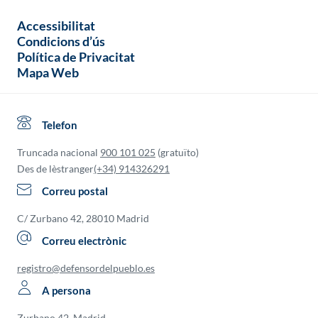
Accessibilitat
Condicions d’ús
Política de Privacitat
Mapa Web
Telefon
Truncada nacional
900 101 025
(gratuïto)
Des de lèstranger
(+34) 914326291
Correu postal
C/ Zurbano 42, 28010 Madrid
Correu electrònic
registro@defensordelpueblo.es
A persona
Zurbano 42, Madrid