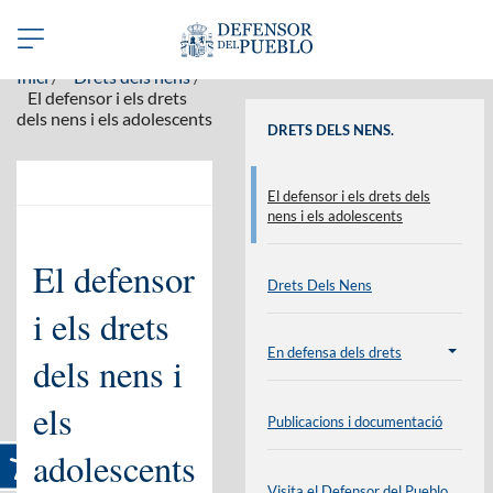
Benvinguts a la web del Defensor del Pueblo en català
Abrir/Cerrar
navegación
Inici
Drets dels nens
El defensor i els drets
dels nens i els adolescents
DRETS DELS NENS.
El defensor i els drets dels
nens i els adolescents
El defensor
Drets Dels Nens
i els drets
En defensa dels drets
Plegar
dels nens i
contenido
els
Publicacions i documentació
adolescents
Visita el Defensor del Pueblo