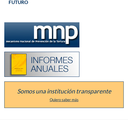
FUTURO
Ir
a
la
sección
del
defensor
como
Listado
Mecanismo
de
Nacional
los
de
informes
Prevención
anuales
de
de
la
la
Tortura
institución
Somos una institución transparente
Quiero saber más