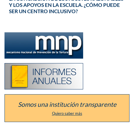
Y LOS APOYOS EN LA ESCUELA. ¿CÓMO PUEDE
SER UN CENTRO INCLUSIVO?
Ir
a
la
sección
del
defensor
como
Listado
Mecanismo
de
Nacional
los
de
informes
Prevención
anuales
de
de
la
la
Tortura
institución
Somos una institución transparente
Quiero saber más