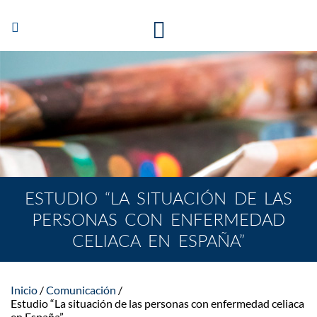
Abrir/Cerrar
navegación
ESTUDIO “LA SITUACIÓN DE LAS
PERSONAS CON ENFERMEDAD
CELIACA EN ESPAÑA”
Inicio
Comunicación
Estudio “La situación de las personas con enfermedad celiaca
en España”