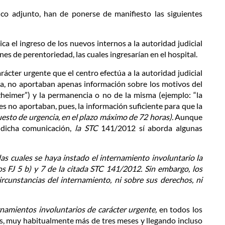
ico adjunto, han de ponerse de manifiesto las siguientes
 el ingreso de los nuevos internos a la autoridad judicial
es de perentoriedad, las cuales ingresarían en el hospital.
cter urgente que el centro efectúa a la autoridad judicial
ia, no aportaban apenas información sobre los motivos del
zheimer”) y la permanencia o no de la misma (ejemplo: “la
 no aportaban, pues, la información suficiente para que la
uesto de urgencia, en el plazo máximo de 72 horas).
Aunque
 dicha comunicación,
la STC
141/2012 sí aborda algunas
as cuales se haya instado el internamiento involuntario la
s FJ 5 b) y 7 de la citada STC 141/2012. Sin embargo, los
rcunstancias del internamiento, ni sobre sus derechos, ni
ernamientos involuntarios de carácter urgente,
en todos los
s, muy habitualmente más de tres meses y llegando incluso