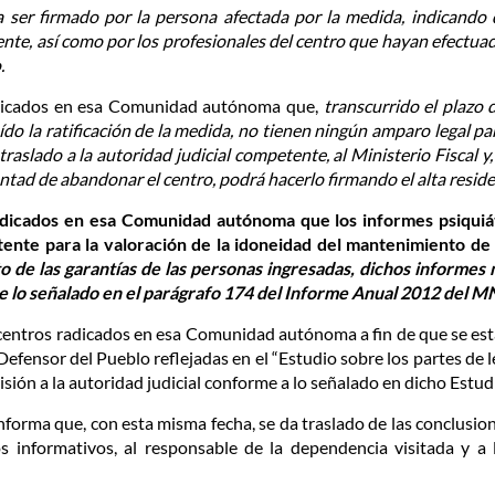
ser firmado por la persona afectada por la medida, indicando qu
, así como por los profesionales del centro que hayan efectuad
.
radicados en esa Comunidad autónoma que,
transcurrido el plazo 
ído la ratificación de la medida, no tienen ningún amparo legal p
traslado a la autoridad judicial competente, al Ministerio Fiscal y, 
ntad de abandonar el centro, podrá hacerlo firmando el alta reside
 radicados en esa Comunidad autónoma que los informes psiqui
tente para la valoración de la idoneidad del mantenimiento d
to de las garantías de las personas ingresadas, dichos informe
 de lo señalado en el parágrafo 174 del Informe Anual 2012 del M
s centros radicados en esa Comunidad autónoma a fin de que se est
fensor del Pueblo reflejadas en el “Estudio sobre los partes de l
ión a la autoridad judicial conforme a lo señalado en dicho Estud
forma que, con esta misma fecha, se da traslado de las conclusion
tos informativos, al responsable de la dependencia visitada y a