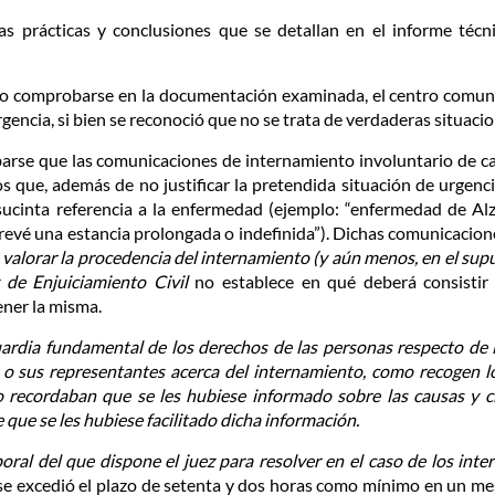
nas prácticas y conclusiones que se detallan en el informe técn
o comprobarse en la documentación examinada, el centro comunica
gencia, si bien se reconoció que no se trata de verdaderas situacion
se que las comunicaciones de internamiento involuntario de cará
 que, además de no justificar la pretendida situación de urgenc
sucinta referencia a la enfermedad (ejemplo: “enfermedad de Al
vé una estancia prolongada o indefinida”). Dichas comunicaciones
 valorar la procedencia del internamiento (y aún menos, en el sup
y de Enjuiciamiento Civil
no establece en qué deberá consistir
ener la misma.
ardia fundamental de los derechos de las personas respecto de l
o sus representantes acerca del internamiento, como recogen lo
 recordaban que se les hubiese informado sobre las causas y ci
que se les hubiese facilitado dicha información.
poral del que dispone el juez para resolver en el caso de los int
e excedió el plazo de setenta y dos horas como mínimo en un me