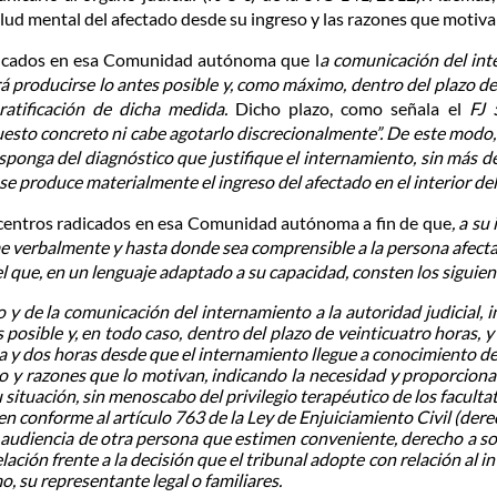
lud mental del afectado desde su ingreso y las razones que motiva
radicados en esa Comunidad autónoma que l
a comunicación del in
 producirse lo antes posible y, como máximo, dentro del plazo de 
ratificación de dicha medida.
Dicho plazo, como señala el
FJ 
sto concreto ni cabe agotarlo discrecionalmente”. De este modo, “
isponga del diagnóstico que justifique el internamiento, sin más 
 produce materialmente el ingreso del afectado en el interior del 
s centros radicados en esa Comunidad autónoma a fin de que
, a su
e verbalmente y hasta donde sea comprensible a la persona afectada
l que, en un lenguaje adaptado a su capacidad, consten los siguie
o y de la comunicación del internamiento a la autoridad judicial,
 posible y, en todo caso, dentro del plazo de veinticuatro horas, y 
 y dos horas desde que el internamiento llegue a conocimiento del
 y razones que lo motivan, indicando la necesidad y proporcionali
situación, sin menoscabo del privilegio terapéutico de los facultat
en conforme al artículo 763 de la Ley de Enjuiciamiento Civil (der
la audiencia de otra persona que estimen conveniente, derecho a sol
lación frente a la decisión que el tribunal adopte con relación al 
, su representante legal o familiares.