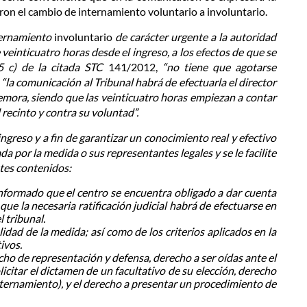
ron el cambio de internamiento voluntario a involuntario.
ternamiento
involuntario
de carácter urgente a la autoridad
veinticuatro horas desde el ingreso, a los efectos de que se
5 c) de la citada
STC
141/2012,
“no tiene que agotarse
la comunicación al Tribunal habrá de efectuarla el director
demora, siendo que las veinticuatro horas empiezan a contar
recinto y contra su voluntad”.
 ingreso y a fin de garantizar un conocimiento real y efectivo
 por la medida o sus representantes legales y se le facilite
ntes contenidos:
 informado que el centro se encuentra obligado a dar cuenta
que la necesaria ratificación judicial habrá de efectuarse en
 tribunal.
dad de la medida; así como de los criterios aplicados en la
ivos.
echo de represent
ación y defensa, derecho a ser oídas ante el
icitar el dictamen de un facultativo de su elección, derecho
internamiento), y el derecho a presentar un procedimiento de