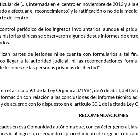
rticular de (…), internada en el centro en noviembre de 2013 y a l
ado a efectuar el reconocimiento) y la ratificación o no de la med
rte del centro.
 control periódico de los ingresos involuntarios, aunque el psiq
as historias clínicas se observaron algunos de sus informes de ent
ados.
lizan partes de lesiones ni se cuenta con formularios a tal fi
os llegar a la autoridad judicial, ni las recomendaciones form
de lesiones de las personas privadas de libertad”.
en el artículo 9.1 de la Ley Orgánica 3/1981, de 6 de abril, del 
formación con relación a las conclusiones del informe técnico ad
 de acuerdo con lo dispuesto en el artículo 30.1 de la citada Ley 
RECOMENDACIONES
dicados en esa Comunidad autónoma que, con carácter general, la s
 previo al ingreso, reservando el procedimiento de urgencia única