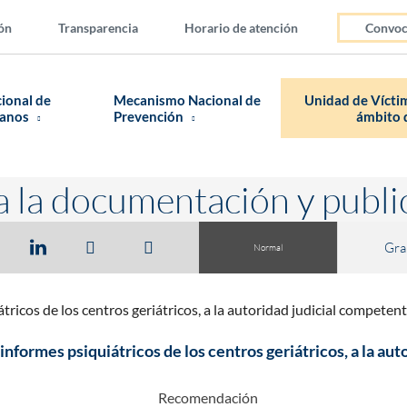
ón
Transparencia
Horario de atención
Convoc
cional de
Mecanismo Nacional de
Unidad de Víctim
manos
Prevención
ámbito d
a la documentación y publi
Gra
Normal
tricos de los centros geriátricos, a la autoridad judicial competen
informes psiquiátricos de los centros geriátricos, a la au
Recomendación