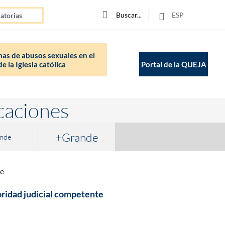
Click para buscar
Buscar
Buscar
ESP
atorias
as de abusos sexuales en el
e la Iglesia católica
Portal de la QUEJA
caciones
+Grande
nde
te
toridad judicial competente