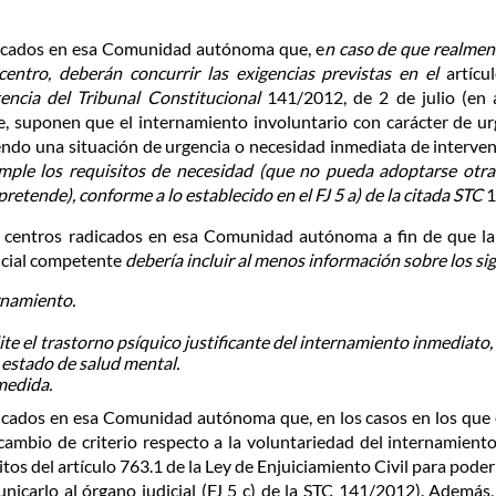
adicados en esa Comunidad autónoma que, e
n caso de que realment
centro, deberán concurrir las exigencias previstas en el
artícu
tencia del Tribunal Constitucional
141/2012, de 2 de julio (en
 suponen que el internamiento involuntario con carácter de urg
endo una situación de urgencia o necesidad inmediata de interve
mple los requisitos de necesidad
(que no pueda adoptarse otra
 pretende), conforme a lo establecido en el FJ 5 a) de la citada
STC
1
os centros radicados en esa Comunidad autónoma a fin de que la
dicial competente
debería incluir al menos información sobre los si
rnamiento.
te el trastorno psíquico justificante del internamiento inmediato
u estado de salud mental.
medida.
adicados en esa Comunidad autónoma que, en los casos en los que
cambio de criterio respecto a la voluntariedad del internamien
itos del artículo 763.1 de la Ley de Enjuiciamiento Civil para po
nicarlo al órgano judicial (FJ 5 c) de la STC 141/2012). Además