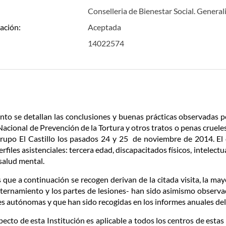
Conselleria de Bienestar Social. General
ación:
Aceptada
14022574
unto se detallan las conclusiones y buenas prácticas observadas p
cional de Prevención de la Tortura y otros tratos o penas cruel
Grupo El Castillo los pasados 24 y 25 de noviembre de 2014. El 
rfiles asistenciales: tercera edad, discapacitados físicos, intelect
salud mental.
ue a continuación se recogen derivan de la citada visita, la mayo
internamiento y los partes de lesiones- han sido asimismo observa
s autónomas y que han sido recogidas en los informes anuales de
specto de esta Institución es aplicable a todos los centros de esta