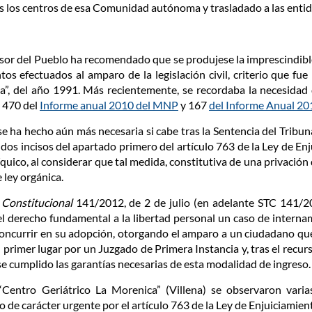
s los centros de esa Comunidad autónoma y trasladado a las entida
sor del Pueblo ha recomendado que se produjese la imprescindible 
os efectuados al amparo de la legislación civil, criterio que fue 
”, del año 1991. Más recientemente, se recordaba la necesidad d
s 470 del
Informe anual 2010 del MNP
y 167
del Informe Anual 20
se ha hecho aún más necesaria si cabe tras la Sentencia del Tribu
 dos incisos del apartado primero del artículo 763 de la Ley de En
quico, al considerar que tal medida, constitutiva de una privación d
 ley orgánica.
l Constitucional
141/2012, de 2 de julio (en adelante STC 141/20
del derecho fundamental a la libertad personal un caso de interna
concurrir en su adopción, otorgando el amparo a un ciudadano que
 primer lugar por un Juzgado de Primera Instancia y, tras el recur
e cumplido las garantías necesarias de esta modalidad de ingreso.
 “Centro Geriátrico La Morenica” (Villena) se observaron varia
 de carácter urgente por el artículo 763 de la Ley de Enjuiciamiento