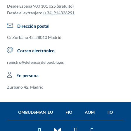
Desde España
900 101 025
(gratuito)
Desde el extranjero
(+34) 914326291
Dirección postal
C/ Zurbano 42, 28010 Madrid
Correo electrónico
registro@defensordelpueblo.es
En persona
Zurbano 42, Madrid
OMBUDSMAN EU
FIO
AOM
IIO
Facebook
Twitter
You
BlueSky