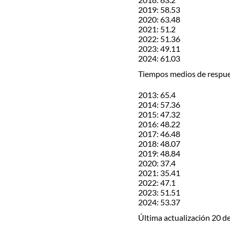
2019: 58.53
2020: 63.48
2021: 51.2
2022: 51.36
2023: 49.11
2024: 61.03
Tiempos medios de respuest
2013: 65.4
2014: 57.36
2015: 47.32
2016: 48.22
2017: 46.48
2018: 48.07
2019: 48.84
2020: 37.4
2021: 35.41
2022: 47.1
2023: 51.51
2024: 53.37
Última actualización 20 d