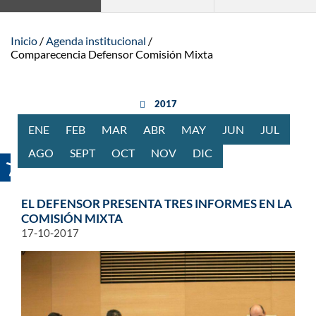
Inicio
Agenda institucional
Comparecencia Defensor Comisión Mixta
año anterior
2017
ENE
RO
FEB
RERO
MAR
ZO
ABR
BRIL
MAY
O
JUN
IO
JUL
IO
AGO
STO
SEPT
IEMBRE
OCT
UBRE
NOV
IEMBRE
DIC
IEMBRE
EL DEFENSOR PRESENTA TRES INFORMES EN LA
COMISIÓN MIXTA
17-10-2017