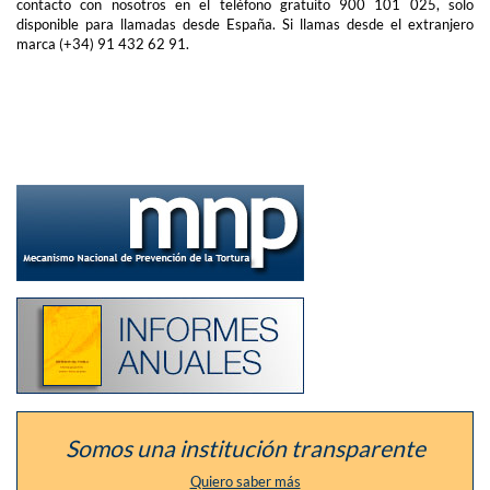
contacto con nosotros en el teléfono gratuito 900 101 025, solo
disponible para llamadas desde España. Si llamas desde el extranjero
marca (+34) 91 432 62 91.
Ir
a
la
sección
del
defensor
como
Listado
Mecanismo
de
Nacional
los
de
informes
Prevención
anuales
de
de
la
la
Tortura
institución
Somos una institución transparente
Quiero saber más