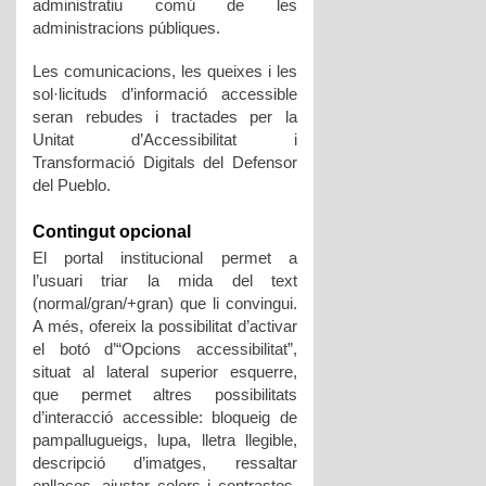
administratiu comú de les
administracions públiques.
Les comunicacions, les queixes i les
sol·licituds d’informació accessible
seran rebudes i tractades per la
Unitat d’Accessibilitat i
Transformació Digitals del Defensor
del Pueblo.
Contingut opcional
El portal institucional permet a
l’usuari triar la mida del text
(normal/gran/+gran) que li convingui.
A més, ofereix la possibilitat d’activar
el botó d’“Opcions accessibilitat”,
situat al lateral superior esquerre,
que permet altres possibilitats
d’interacció accessible: bloqueig de
pampallugueigs, lupa, lletra llegible,
descripció d’imatges, ressaltar
enllaços, ajustar colors i contrastos,