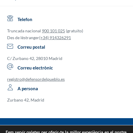
Telefon
Truncada nacional
900 101 025
(gratuïto)
Des de lèstranger
(+34) 914326291
Correu postal
C/ Zurbano 42, 28010 Madrid
Correu electrònic
registro@defensordelpueblo.es
A persona
Zurbano 42, Madrid
FIO
AOM
IIO
Fem servir galetes per oferir-te la millor experiència en el nostre