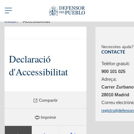
Benvinguts a la web del Defensor del Pueblo en valencià
Abrir/Cerrar
navegación
Inicio
Accessibilitat
Necessites ajuda?
CONTACTE
Declaració
Telèfon gratuït:
d'Accessibilitat
900 101 025
Adreça:
Carrer Zurbano
28010 Madrid
Compartir
Correu electròni
registro@defensor
Imprimir