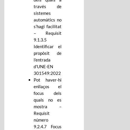
través de
sistemes
automàtics no
s’hagi facilitat
– Requisit
9.1.3.5
Identificar el
propòsit de
l’entrada
d’UNE-EN
301549:2022
Pot haver-hi
enllaços el
focus dels
quals no es
mostra –
Requisit
número
9.2.4.7 Focus