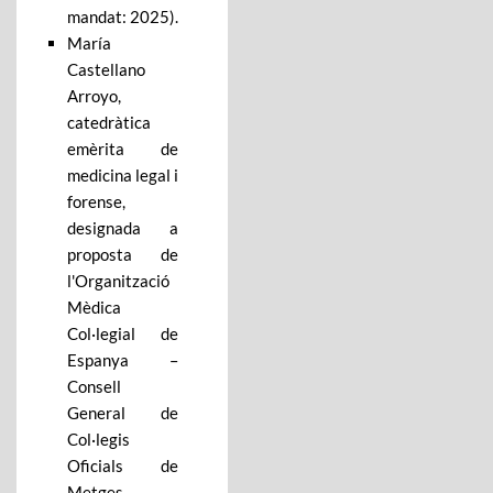
mandat: 2025).
María
Castellano
Arroyo,
catedràtica
emèrita de
medicina legal i
forense,
designada a
proposta de
l'Organització
Mèdica
Col·legial de
Espanya –
Consell
General de
Col·legis
Oficials de
Metges