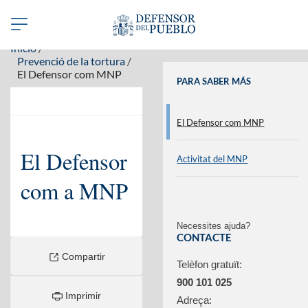
Benvinguts a la web del Defensor del Pueblo en valencià
Abrir/Cerrar
navegación
Inicio
Prevenció de la tortura
El Defensor com MNP
PARA SABER MÁS
El Defensor com MNP
El Defensor
Activitat del MNP
com a MNP
Necessites ajuda?
CONTACTE
Compartir
Telèfon gratuït:
900 101 025
Imprimir
Adreça: