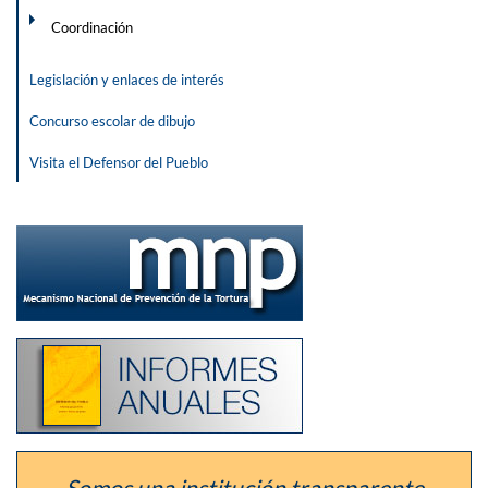
Coordinación
Legislación y enlaces de interés
Concurso escolar de dibujo
Visita el Defensor del Pueblo
Ir
a
la
sección
del
defensor
como
Listado
Mecanismo
de
Nacional
los
de
informes
Prevención
anuales
de
de
la
la
Tortura
institución
Somos una institución transparente