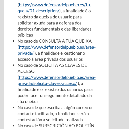
(
https://www.defensordelpueblo.es/tu-
queja/01-description/
), a finalidade é o
rexistro da queixa do usuario para
solicitar axuda para a defensa dos
dereitos fundamentais e das liberdades
públicas
No caso de CONSULTA A TÚA QUEIXA
(
https://www.defensordelpueblo.es/area-
privada/
), a finalidade é xestionar o
acceso á área privada dos usuarios
No caso de SOLICITA AS CLAVES DE
ACCESO
(
https://www.defensordelpueblo.es/area-
privada/solicita-claves-acceso/
), a
finalidade é o rexistro dos usuarios para
poder facer un seguimento detallado da
súa queixa
No caso de que escriba a algún correo de
contacto facilitado, a finalidade será a
contestación á solicitude realizada
No caso de SUBSCRICIÓN AO BOLETÍN