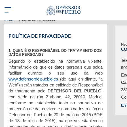
Benvidos á web do Defensor del Pueblo en galego
Abrir/Cerrar
navegación
Inicio
Política de Privacidade
POLÍTICA DE PRIVACIDADE
Nec
CO
1. QUEN É O RESPONSÁBEL DO TRATAMENTO DOS
DATOS PERSOAIS?
Tel
Segundo o establecido na normativa vixente,
informámolo de que os datos persoais que poida
90
facilitar durante o seu uso da web
En
www.defensordelpueblo.es
(de aquí en diante, “a
Ca
Web”) serán tratados en calidade de Responsábel
28
do tratamento polo DEFENSOR DEL PUEBLO,
con sede na rúa Zurbano, 42, 28010, Madrid,
Cor
conforme ao establecido tanto na normativa de
reg
protección de datos vixente como na Instrución do
Defensor del Pueblo do 20 de maio de 2015 (BOE
de 13 de xullo de 2015), na que se establece o
procedemento para que os cidadáns poidan obter