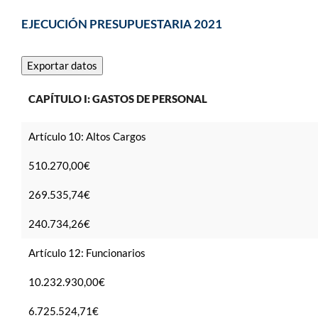
EJECUCIÓN PRESUPUESTARIA 2021
Exportar datos
Tabla
con
CAPÍTULO I: GASTOS DE PERSONAL
datos
de
la
Artículo 10: Altos Cargos
ejecución
presupuestaria
2021,
510.270,00€
a
30
269.535,74€
de
septiembre
de
240.734,26€
2021
Artículo 12: Funcionarios
10.232.930,00€
6.725.524,71€